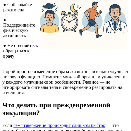
● Соблюдайте
режим сна
●
Поддерживайте
физическую
активность
● Не стесняйтесь
обращаться к
врачу
Порой простое изменение образа жизни значительно улучшает
половую функцию. Помните: мужской организм уникален, и
у каждого мужчины свои особенности. Главное — не
игнорировать сигналы тела и своевременно реагировать на
изменения.
Что делать при преждевременной
эякуляции?
Если
семяизвержение происходит слишком быстро
— это
может быть не просто временное неудобство, а проявление