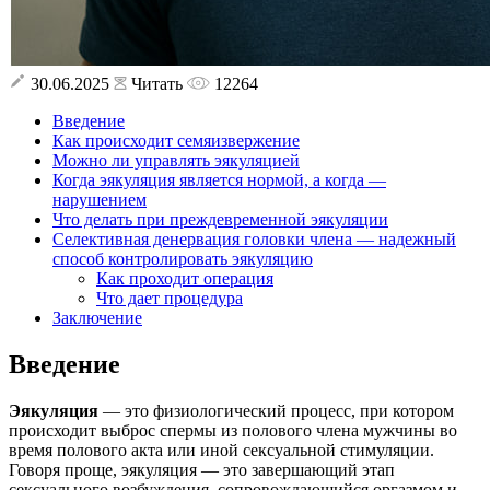
30.06.2025
Читать
12264
Введение
Как происходит семяизвержение
Можно ли управлять эякуляцией
Когда эякуляция является нормой, а когда —
нарушением
Что делать при преждевременной эякуляции
Селективная денервация головки члена — надежный
способ контролировать эякуляцию
Как проходит операция
Что дает процедура
Заключение
Введение
Эякуляция
— это физиологический процесс, при котором
происходит выброс спермы из полового члена мужчины во
время полового акта или иной сексуальной стимуляции.
Говоря проще, эякуляция — это завершающий этап
сексуального возбуждения, сопровождающийся оргазмом и