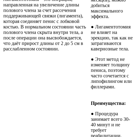
направленная на увеличение длины
добиться
полового члена за счет рассечения
максимального
поддерживающей связки (лигамента),
эффекта.
которая соединяет пенис с лобковой
костью. В нормальном состоянии часть
● Лигаментотомия
полового члена скрыта внутри тела, а
не влияет на
после операции она высвобождается,
эрекцию, так как не
что даёт прирост длины от 2 до 5 см в
затрагиваются
расслабленном состоянии.
кавернозные тела.
● Этот метод не
изменяет толщину
пениса, поэтому
часто сочетается с
липофилингом или
филлерами.
Преимущества:
● Процедура
занимает всего 30-
40 минут и не
требует
реабилитации.