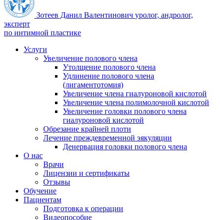
Зотеев Данил Валентинович
уролог, андролог,
эксперт
по интимной пластике
Услуги
Увеличение полового члена
Утолщение полового члена
Удлинение полового члена
(лигаментотомия)
Увеличение члена гиалуроновой кислотой
Увеличение члена полимолочной кислотой
Увеличение головки полового члена
гиалуроновой кислотой
Обрезание крайней плоти
Лечение преждевременной эякуляции
Денервация головки полового члена
О нас
Врачи
Лицензии и сертификаты
Отзывы
Обучение
Пациентам
Подготовка к операции
Видеопособие