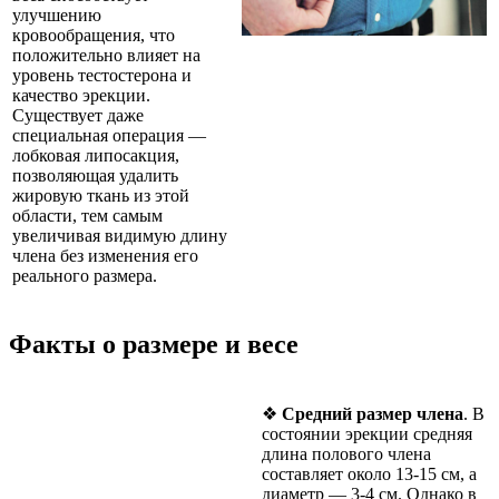
улучшению
кровообращения, что
положительно влияет на
уровень тестостерона и
качество эрекции.
Существует даже
специальная операция —
лобковая липосакция,
позволяющая удалить
жировую ткань из этой
области, тем самым
увеличивая видимую длину
члена без изменения его
реального размера.
Факты о размере и весе
❖
Средний размер члена
. В
состоянии эрекции средняя
длина полового члена
составляет около 13-15 см, а
диаметр — 3-4 см. Однако в